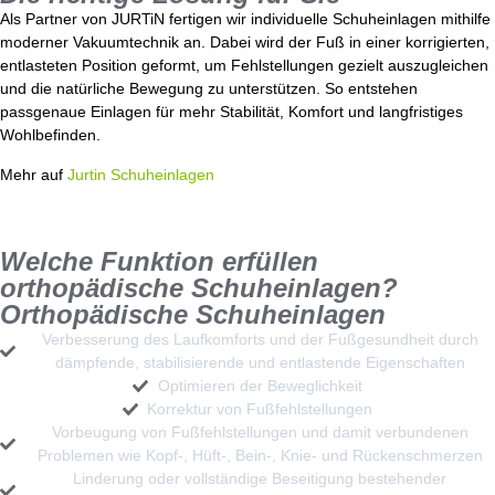
Als Partner von JURTiN fertigen wir individuelle Schuheinlagen mithilfe
moderner Vakuumtechnik an. Dabei wird der Fuß in einer korrigierten,
entlasteten Position geformt, um Fehlstellungen gezielt auszugleichen
und die natürliche Bewegung zu unterstützen. So entstehen
passgenaue Einlagen für mehr Stabilität, Komfort und langfristiges
Wohlbefinden.
Mehr auf
Jurtin Schuheinlagen
Welche Funktion erfüllen
orthopädische Schuheinlagen?
Orthopädische Schuheinlagen
Verbesserung des Laufkomforts und der Fußgesundheit durch
dämpfende, stabilisierende und entlastende Eigenschaften
Optimieren der Beweglichkeit
Korrektur von Fußfehlstellungen
Vorbeugung von Fußfehlstellungen und damit verbundenen
Problemen wie Kopf-, Hüft-, Bein-, Knie- und Rückenschmerzen
Linderung oder vollständige Beseitigung bestehender